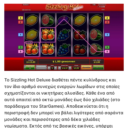
Το Sizzling Hot Deluxe διαθέτει πέντε κυλίνδρους και
τον ίδιο αριθμό συνεχώς ενεργών λωρίδων στις οποίες
σχηματίζονται οι νικητήριες αλυσίδες. Κάθε ένα από
αυτά απαιτεί από οκτώ μονάδες έως δύο χιλιάδες (στο
παράδειγμα του StarGames). Αποδεικνύεται ότι η
περιστροφή δεν μπορεί να βάλει λιγότερες από σαράντα
μονάδες και περισσότερες από δέκα χιλιάδες
νομίσματα. Εκτός από τις βασικές εικόνες, υπάρχει