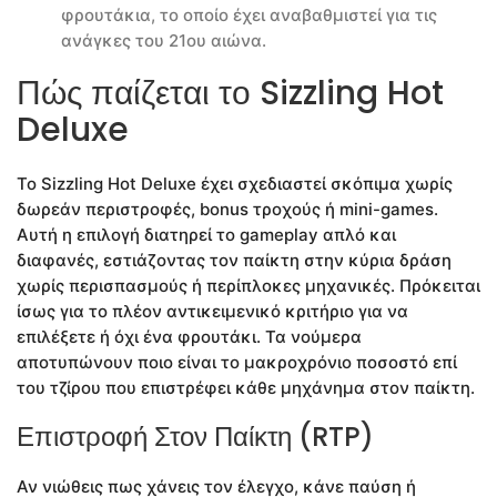
φρουτάκια, το οποίο έχει αναβαθμιστεί για τις
ανάγκες του 21ου αιώνα.
Πώς παίζεται το Sizzling Hot
Deluxe
Το Sizzling Hot Deluxe έχει σχεδιαστεί σκόπιμα χωρίς
δωρεάν περιστροφές, bonus τροχούς ή mini-games.
Αυτή η επιλογή διατηρεί το gameplay απλό και
διαφανές, εστιάζοντας τον παίκτη στην κύρια δράση
χωρίς περισπασμούς ή περίπλοκες μηχανικές. Πρόκειται
ίσως για το πλέον αντικειμενικό κριτήριο για να
επιλέξετε ή όχι ένα φρουτάκι. Τα νούμερα
αποτυπώνουν ποιο είναι το μακροχρόνιο ποσοστό επί
του τζίρου που επιστρέφει κάθε μηχάνημα στον παίκτη.
Επιστροφή Στον Παίκτη (RTP)
Αν νιώθεις πως χάνεις τον έλεγχο, κάνε παύση ή