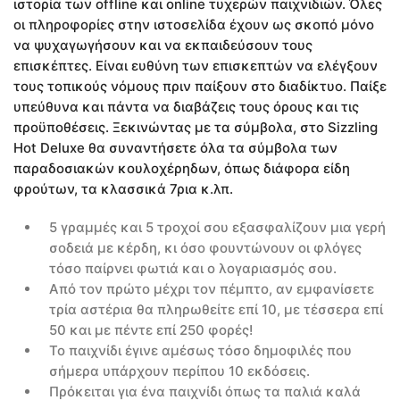
ιστορία των offline και online τυχερών παιχνιδιών. Όλες
οι πληροφορίες στην ιστοσελίδα έχουν ως σκοπό μόνο
να ψυχαγωγήσουν και να εκπαιδεύσουν τους
επισκέπτες. Είναι ευθύνη των επισκεπτών να ελέγξουν
τους τοπικούς νόμους πριν παίξουν στο διαδίκτυο. Παίξε
υπεύθυνα και πάντα να διαβάζεις τους όρους και τις
προϋποθέσεις. Ξεκινώντας με τα σύμβολα, στο Sizzling
Ηot Deluxe θα συναντήσετε όλα τα σύμβολα των
παραδοσιακών κουλοχέρηδων, όπως διάφορα είδη
φρούτων, τα κλασσικά 7ρια κ.λπ.
5 γραμμές και 5 τροχοί σου εξασφαλίζουν μια γερή
σοδειά με κέρδη, κι όσο φουντώνουν οι φλόγες
τόσο παίρνει φωτιά και ο λογαριασμός σου.
Από τον πρώτο μέχρι τον πέμπτο, αν εμφανίσετε
τρία αστέρια θα πληρωθείτε επί 10, με τέσσερα επί
50 και με πέντε επί 250 φορές!
Το παιχνίδι έγινε αμέσως τόσο δημοφιλές που
σήμερα υπάρχουν περίπου 10 εκδόσεις.
Πρόκειται για ένα παιχνίδι όπως τα παλιά καλά