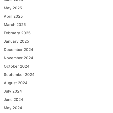
May 2025
April 2025
March 2025
February 2025
January 2025
December 2024
November 2024
October 2024
September 2024
August 2024
July 2024
June 2024
May 2024