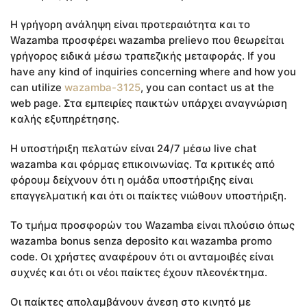
Η γρήγορη ανάληψη είναι προτεραιότητα και το
Wazamba προσφέρει wazamba prelievo που θεωρείται
γρήγορος ειδικά μέσω τραπεζικής μεταφοράς. If you
have any kind of inquiries concerning where and how you
can utilize
wazamba-3125
, you can contact us at the
web page. Στα εμπειρίες παικτών υπάρχει αναγνώριση
καλής εξυπηρέτησης.
Η υποστήριξη πελατών είναι 24/7 μέσω live chat
wazamba και φόρμας επικοινωνίας. Τα κριτικές από
φόρουμ δείχνουν ότι η ομάδα υποστήριξης είναι
επαγγελματική και ότι οι παίκτες νιώθουν υποστήριξη.
Το τμήμα προσφορών του Wazamba είναι πλούσιο όπως
wazamba bonus senza deposito και wazamba promo
code. Οι χρήστες αναφέρουν ότι οι ανταμοιβές είναι
συχνές και ότι οι νέοι παίκτες έχουν πλεονέκτημα.
Οι παίκτες απολαμβάνουν άνεση στο κινητό με