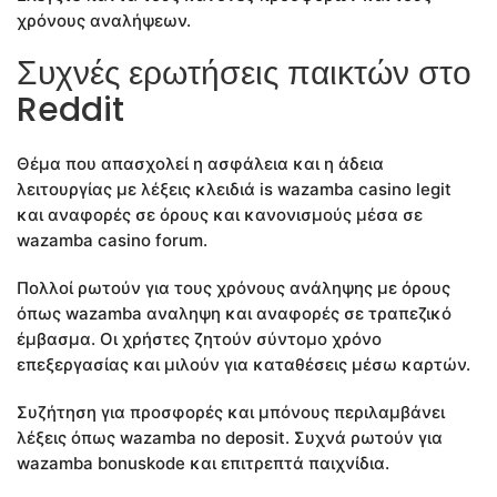
χρόνους αναλήψεων.
Συχνές ερωτήσεις παικτών στο
Reddit
Θέμα που απασχολεί η ασφάλεια και η άδεια
λειτουργίας με λέξεις κλειδιά is wazamba casino legit
και αναφορές σε όρους και κανονισμούς μέσα σε
wazamba casino forum.
Πολλοί ρωτούν για τους χρόνους ανάληψης με όρους
όπως wazamba αναληψη και αναφορές σε τραπεζικό
έμβασμα. Οι χρήστες ζητούν σύντομο χρόνο
επεξεργασίας και μιλούν για καταθέσεις μέσω καρτών.
Συζήτηση για προσφορές και μπόνους περιλαμβάνει
λέξεις όπως wazamba no deposit. Συχνά ρωτούν για
wazamba bonuskode και επιτρεπτά παιχνίδια.