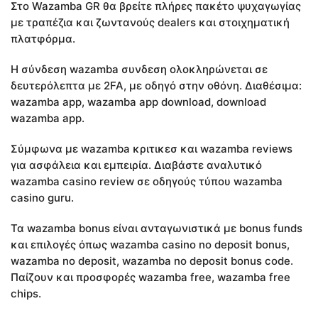
Στο Wazamba GR θα βρείτε πλήρες πακέτο ψυχαγωγίας
με τραπέζια και ζωντανούς dealers και στοιχηματική
πλατφόρμα.
Η σύνδεση wazamba συνδεση ολοκληρώνεται σε
δευτερόλεπτα με 2FA, με οδηγό στην οθόνη. Διαθέσιμα:
wazamba app, wazamba app download, download
wazamba app.
Σύμφωνα με wazamba κριτικεσ και wazamba reviews
για ασφάλεια και εμπειρία. Διαβάστε αναλυτικό
wazamba casino review σε οδηγούς τύπου wazamba
casino guru.
Τα wazamba bonus είναι ανταγωνιστικά με bonus funds
και επιλογές όπως wazamba casino no deposit bonus,
wazamba no deposit, wazamba no deposit bonus code.
Παίζουν και προσφορές wazamba free, wazamba free
chips.