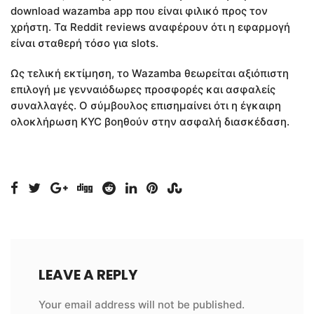
download wazamba app που είναι φιλικό προς τον
χρήστη. Τα Reddit reviews αναφέρουν ότι η εφαρμογή
είναι σταθερή τόσο για slots.
Ως τελική εκτίμηση, το Wazamba θεωρείται αξιόπιστη
επιλογή με γενναιόδωρες προσφορές και ασφαλείς
συναλλαγές. Ο σύμβουλος επισημαίνει ότι η έγκαιρη
ολοκλήρωση KYC βοηθούν στην ασφαλή διασκέδαση.
LEAVE A REPLY
Your email address will not be published.